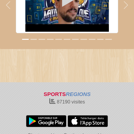
Précedent
Sui
SPORTS
REGIONS
87190
visites