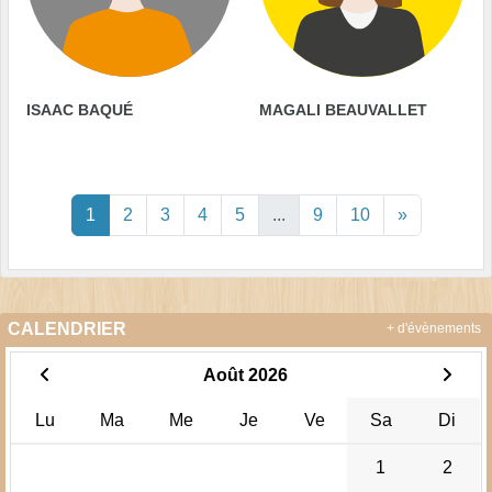
ISAAC BAQUÉ
MAGALI BEAUVALLET
1
2
3
4
5
...
9
10
»
CALENDRIER
+ d'évènements
Août 2026
Lu
Ma
Me
Je
Ve
Sa
Di
1
2