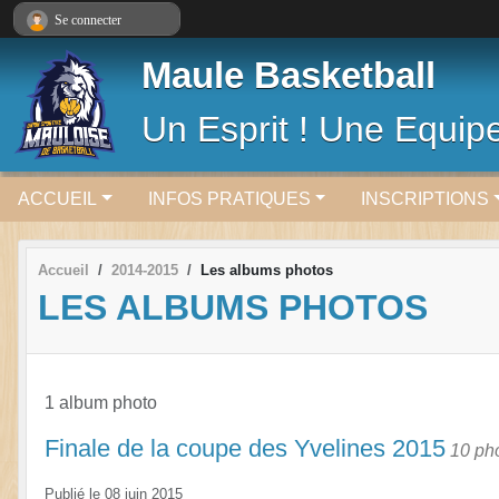
Panneau de gestion des cookies
Se connecter
Maule Basketball
Un Esprit ! Une Equipe
ACCUEIL
INFOS PRATIQUES
INSCRIPTIONS
Accueil
2014-2015
Les albums photos
LES ALBUMS PHOTOS
1 album photo
Finale de la coupe des Yvelines 2015
10 ph
Publié le
08 juin 2015