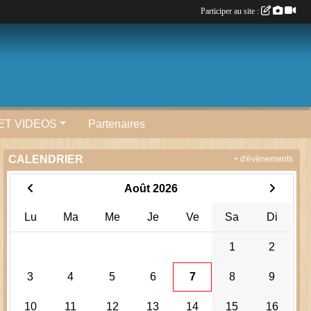
Participer au site :
ET VIDEOS
Partenaires
CALENDRIER
+ d'évènements
Août 2026
Lu
Ma
Me
Je
Ve
Sa
Di
1
2
3
4
5
6
7
8
9
10
11
12
13
14
15
16