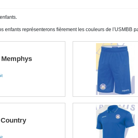
 enfants.
 enfants représenterons fièrement les couleurs de l'USMBB part
t Memphys
it
t Country
it