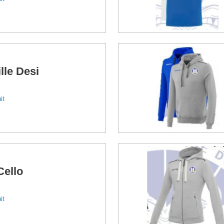
lle Desi
it
Cello
it