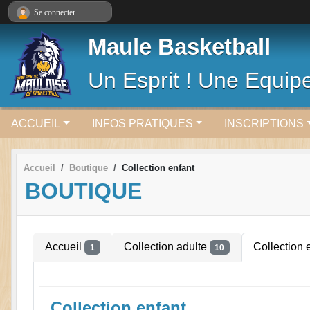
Panneau de gestion des cookies
Se connecter
Maule Basketball
Un Esprit ! Une Equipe
ACCUEIL
INFOS PRATIQUES
INSCRIPTIONS
Accueil
Boutique
Collection enfant
BOUTIQUE
Accueil
Collection adulte
Collection 
1
10
Collection enfant