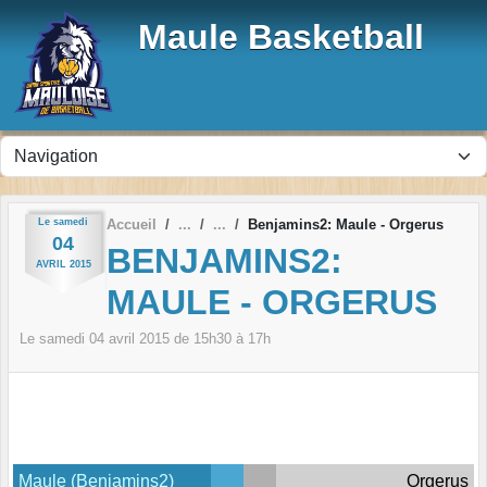
Panneau de gestion des cookies
Maule Basketball
Le
samedi
Accueil
Benjamins2: Maule - Orgerus
04
BENJAMINS2:
AVRIL
2015
MAULE - ORGERUS
Le
samedi
04
avril
2015
de 15h30 à 17h
Maule (Benjamins2)
Orgerus