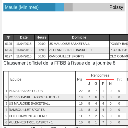
Maule (Minimes)
Poissy
Nº
Date
Heure
Domicile
6125
11/04/2015
00:00
US MAULOISE BASKETBALL
POISSY BAS
6126
11/04/2015
00:00
VILLENNES TRIEL BASKET - 1
PLAISIR BA
6127
11/04/2015
00:00
RAMBOUILLET SPORTS
CLO COMM
Classement officiel de la FFBB à l'issue de la journée 8
Rencontres
Equipe
Pts
Init
J
G
P
N
1
PLAISIR BASKET CLUB
22
8
7
1
0
0
2
POISSY BASKET ASSOCIATION - 1
19
7
6
1
0
0
3
US MAULOISE BASKETBALL
16
8
4
4
0
0
4
RAMBOUILLET SPORTS
13
8
3
4
0
0
5
CLO COMMUNE ACHERES
11
7
2
5
0
0
6
VILLENNES TRIEL BASKET - 1
10
8
1
7
0
0