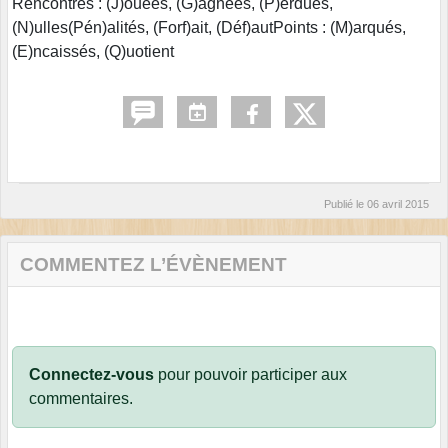
Rencontres : (J)ouées, (G)agnées, (P)erdues,
(N)ulles(Pén)alités, (Forf)ait, (Déf)autPoints : (M)arqués,
(E)ncaissés, (Q)uotient
Publié le
06 avril 2015
COMMENTEZ L’ÉVÈNEMENT
Connectez-vous
pour pouvoir participer aux
commentaires.