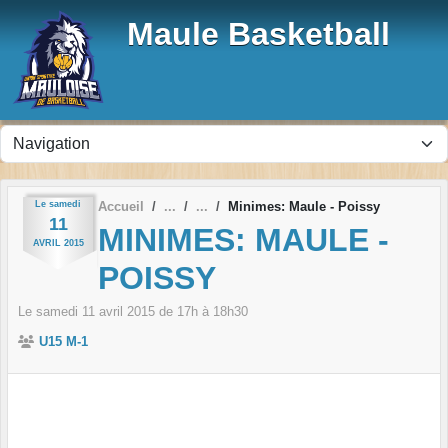
Panneau de gestion des cookies
Maule Basketball
Le
samedi
Accueil
Minimes: Maule - Poissy
11
MINIMES: MAULE -
AVRIL
2015
POISSY
Le
samedi
11
avril
2015
de 17h à 18h30
U15 M-1