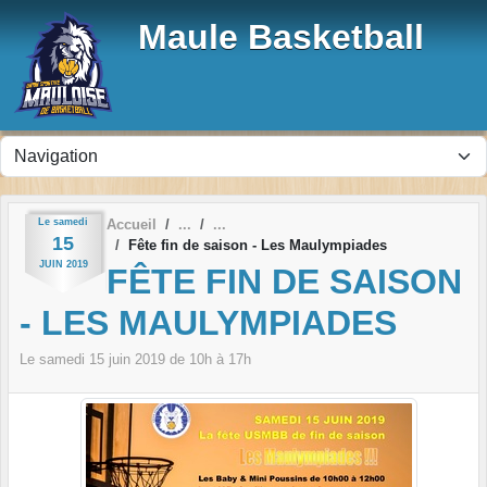
Panneau de gestion des cookies
Maule Basketball
Le
samedi
Accueil
15
Fête fin de saison - Les Maulympiades
JUIN
2019
FÊTE FIN DE SAISON
- LES MAULYMPIADES
Le
samedi
15
juin
2019
de 10h à 17h