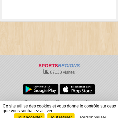
SPORTS
REGIONS
87133
visites
Charte cookies
Gestion des cookies
Ce site utilise des cookies et vous donne le contrôle sur ceux
Informations légales
Signaler un contenu inapproprié
que vous souhaitez activer
Tout accepter
Tout refuser
Personnaliser
Envie de participer ?
Connexion