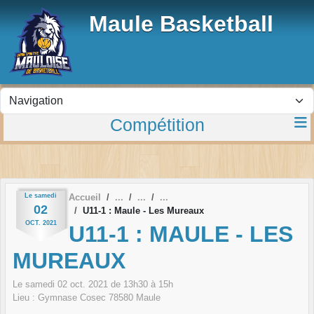
Panneau de gestion des cookies
Maule Basketball
Compétition
Le
samedi
Accueil
02
U11-1 : Maule - Les Mureaux
OCT.
2021
U11-1 : MAULE - LES
MUREAUX
Le
samedi
02
oct.
2021
de 13h30 à 15h
Lieu :
Gymnase Cosec
78580
Maule