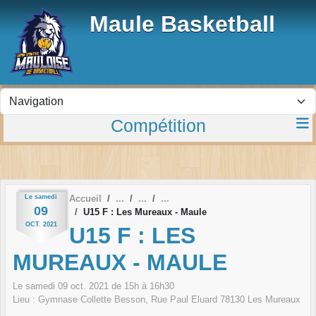
Panneau de gestion des cookies
Maule Basketball
Compétition
Le
samedi
Accueil
09
U15 F : Les Mureaux - Maule
OCT.
2021
U15 F : LES
MUREAUX - MAULE
Le
samedi
09
oct.
2021
de 15h à 16h30
Lieu :
Gymnase Collette Besson, Rue Paul Eluard
78130
Les Mureaux