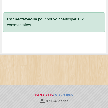
Connectez-vous
pour pouvoir participer aux
commentaires.
SPORTS
REGIONS
87124
visites