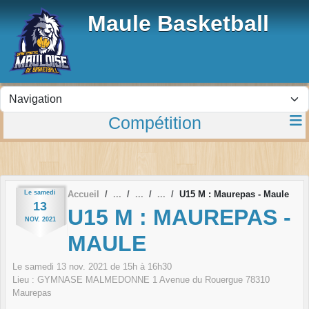
Panneau de gestion des cookies
Maule Basketball
Compétition
Le
samedi
Accueil
U15 M : Maurepas - Maule
13
U15 M : MAUREPAS -
NOV.
2021
MAULE
Le
samedi
13
nov.
2021
de 15h à 16h30
Lieu :
GYMNASE MALMEDONNE 1 Avenue du Rouergue
78310
Maurepas