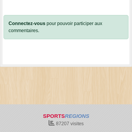
Connectez-vous
pour pouvoir participer aux
commentaires.
SPORTS
REGIONS
87207
visites