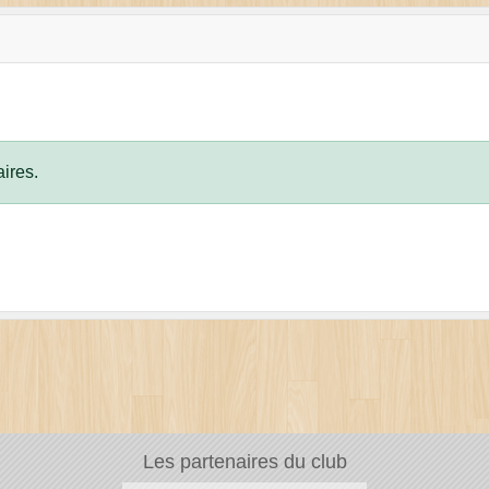
ires.
Les partenaires du club