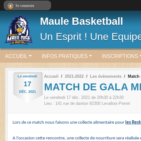
Panneau de gestion des cookies
Se connecter
Maule Basketball
Un Esprit ! Une Equipe
ACCUEIL
INFOS PRATIQUES
INSCRIPTIONS
Accueil
2021-2022
Les évènements
Match 
Le
vendredi
17
MATCH DE GALA M
DÉC.
2021
Le
vendredi
17
déc.
2021
de 20h30 à 22h30
Lieu :
141 rue de danton
92300
Levallois-Perret
Lors de ce match nous faisons une collecte alimentaire pour
les Res
A l’occasion cette rencontre, une collecte de nourriture sera réalisée