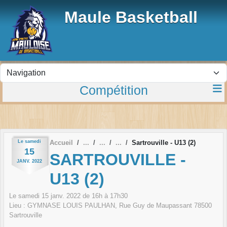
Panneau de gestion des cookies
Maule Basketball
Compétition
Le
samedi
Accueil
Sartrouville - U13 (2)
15
SARTROUVILLE -
JANV.
2022
U13 (2)
Le
samedi
15
janv.
2022
de 16h à 17h30
Lieu :
GYMNASE LOUIS PAULHAN, Rue Guy de Maupassant
78500
Sartrouville