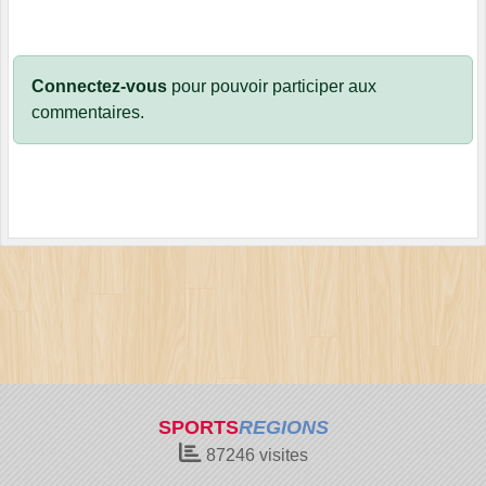
Connectez-vous
pour pouvoir participer aux
commentaires.
SPORTS
REGIONS
87246
visites