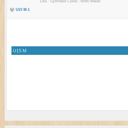
Lieu :
Gymnase Cosec
78580
Maule
U15 M-1
U15 M