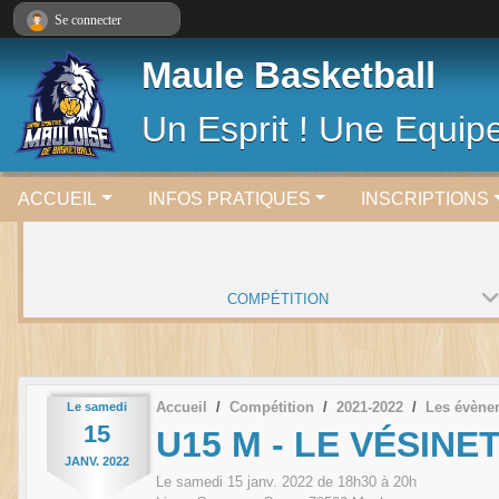
Panneau de gestion des cookies
Se connecter
Maule Basketball
Un Esprit ! Une Equipe
ACCUEIL
INFOS PRATIQUES
INSCRIPTIONS
COMPÉTITION
Accueil
Compétition
2021-2022
Les évène
Le
samedi
15
U15 M - LE VÉSINE
JANV.
2022
Le
samedi
15
janv.
2022
de 18h30 à 20h