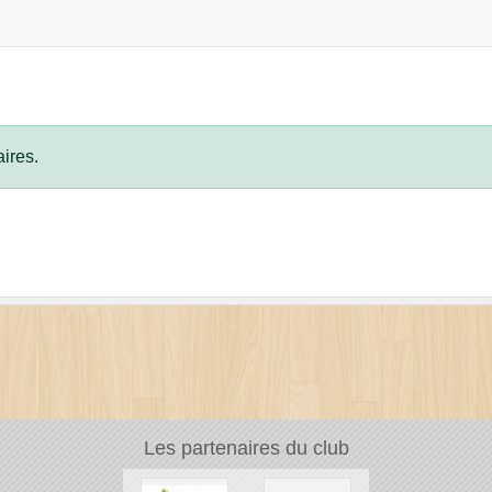
ires.
Les partenaires du club