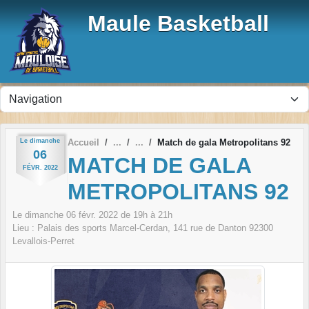
Panneau de gestion des cookies
Maule Basketball
Le
dimanche
Accueil
Match de gala Metropolitans 92
06
MATCH DE GALA
FÉVR.
2022
METROPOLITANS 92
Le
dimanche
06
févr.
2022
de 19h à 21h
Lieu :
Palais des sports Marcel-Cerdan, 141 rue de Danton
92300
Levallois-Perret