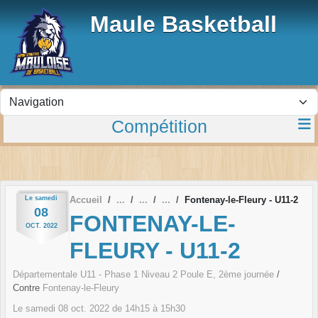
Panneau de gestion des cookies
Maule Basketball
Compétition
Le
samedi
Accueil
Fontenay-le-Fleury - U11-2
08
FONTENAY-LE-
OCT.
2022
FLEURY - U11-2
Départementale U11 - Phase 1 Niveau 2 Poule E, 2ème journée
/
Contre
Fontenay-le-Fleury
Le
samedi
08
oct.
2022
de 14h15 à 15h30