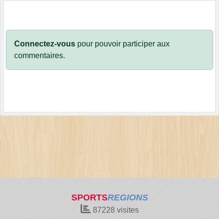
Connectez-vous
pour pouvoir participer aux
commentaires.
SPORTS
REGIONS
87228
visites