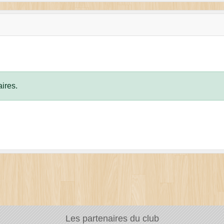
ires.
Les partenaires du club