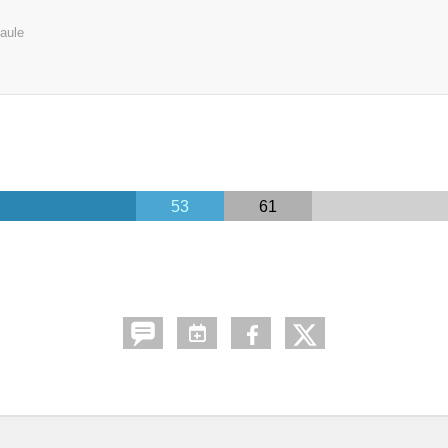
aule
53
61