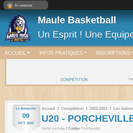
Panneau de gestion des cookies
Se connecter
Maule Basketball
Un Esprit ! Une Equipe
ACCUEIL
INFOS PRATIQUES
INSCRIPTIONS
COMPÉTITION
Accueil
Compétition
2022-2023
Les évène
Le
dimanche
09
U20 - PORCHEVILL
OCT.
2022
2ème journée
/ Contre
Porcheville