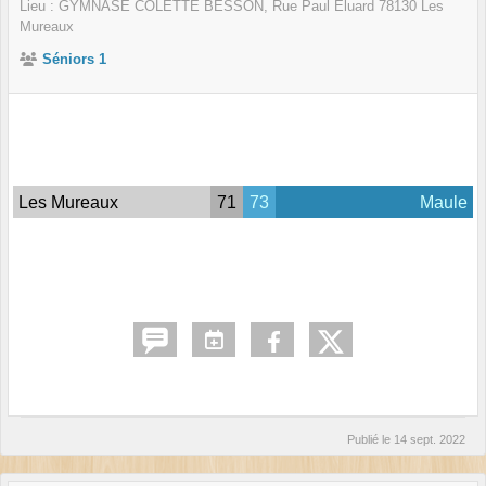
Lieu :
GYMNASE COLETTE BESSON, Rue Paul Éluard
78130
Les
Mureaux
Séniors 1
Les Mureaux
71
73
Maule
Publié le
14 sept. 2022