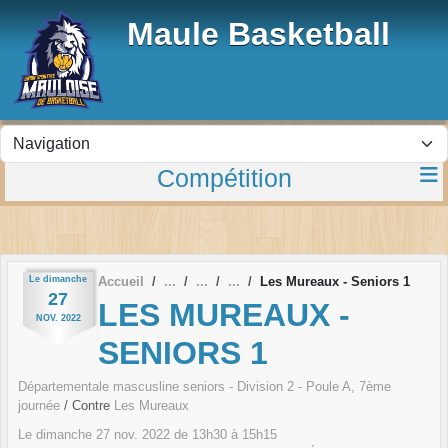
Panneau de gestion des cookies
Maule Basketball
Compétition
Le
dimanche
Accueil
Les Mureaux - Seniors 1
27
LES MUREAUX -
NOV.
2022
SENIORS 1
Départementale mascusline seniors - Division 2 - Poule A, 7ème
journée
/ Contre
Les Mureaux
Le
dimanche
27
nov.
2022
de 13h30 à 15h15