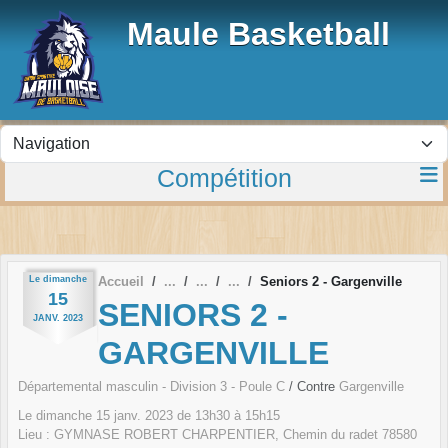
Panneau de gestion des cookies
Maule Basketball
Compétition
Le
dimanche
Accueil
Seniors 2 - Gargenville
15
SENIORS 2 -
JANV.
2023
GARGENVILLE
Départemental masculin - Division 3 - Poule C
/ Contre
Gargenville
Le
dimanche
15
janv.
2023
de 13h30 à 15h15
Lieu :
GYMNASE ROBERT CHARPENTIER, Chemin du radet
78580