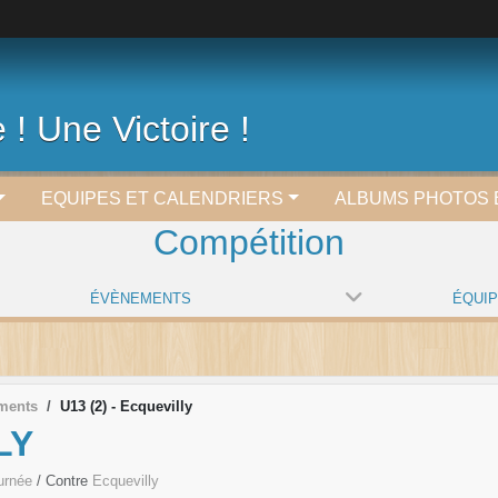
 ! Une Victoire !
EQUIPES ET CALENDRIERS
ALBUMS PHOTOS 
Compétition
ÉVÈNEMENTS
ÉQUI
ments
U13 (2) - Ecquevilly
LY
ournée
/ Contre
Ecquevilly