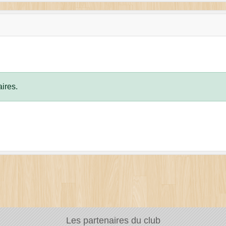
ires.
Les partenaires du club