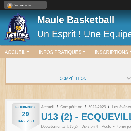
Panneau de gestion des cookies
Se connecter
Maule Basketball
Un Esprit ! Une Equipe
ACCUEIL
INFOS PRATIQUES
INSCRIPTIONS
COMPÉTITION
Accueil
Compétition
2022-2023
Les évène
Le
dimanche
29
U13 (2) - ECQUEVIL
JANV.
2023
Départemental U13(2) - Division 4 - Poule F, 4ème j