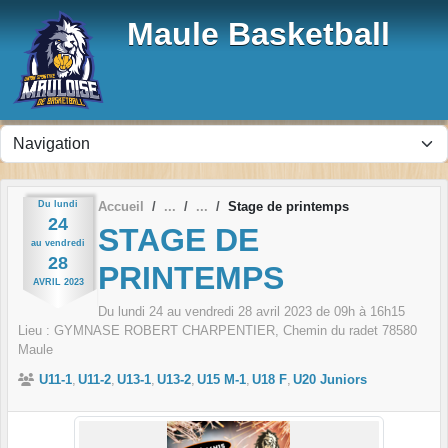
Panneau de gestion des cookies
Maule Basketball
Du
lundi
Accueil
Stage de printemps
24
STAGE DE
au
vendredi
28
PRINTEMPS
AVRIL
2023
Du
lundi
24
au
vendredi
28
avril
2023
de 09h à 16h15
Lieu :
GYMNASE ROBERT CHARPENTIER, Chemin du radet
78580
Maule
U11-1
U11-2
U13-1
U13-2
U15 M-1
U18 F
U20 Juniors