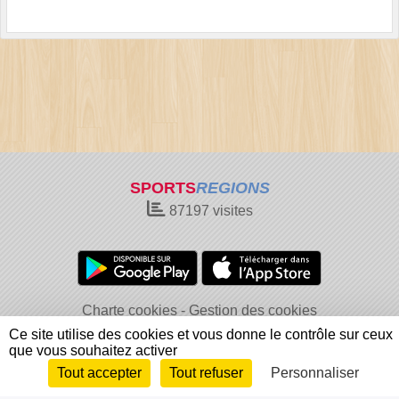
SPORTS
REGIONS
87197
visites
Charte cookies
Gestion des cookies
Informations légales
Signaler un contenu inapproprié
Ce site utilise des cookies et vous donne le contrôle sur ceux
que vous souhaitez activer
Tout accepter
Tout refuser
Personnaliser
Envie de participer ?
Connexion