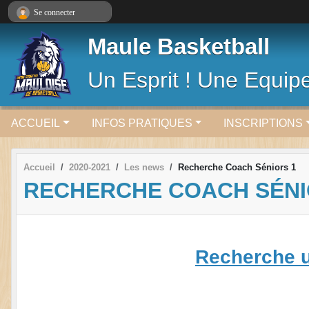
Panneau de gestion des cookies
Se connecter
Maule Basketball
Un Esprit ! Une Equipe
ACCUEIL
INFOS PRATIQUES
INSCRIPTIONS
Accueil
2020-2021
Les news
Recherche Coach Séniors 1
RECHERCHE COACH SÉNI
Recherche u