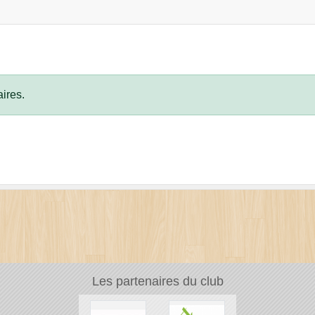
ires.
Les partenaires du club